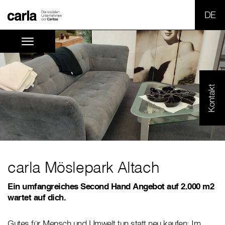
SPR
Kontakt
carla Möslepark Altach
Ein umfangreiches Second Hand Angebot auf 2.000 m2
wartet auf dich.
Gutes für Mensch und Umwelt tun statt neu kaufen: Im