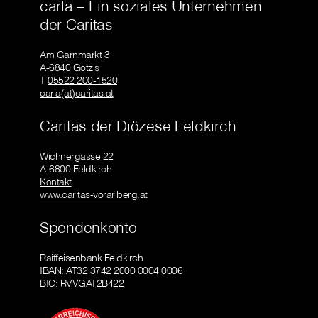
carla – Ein soziales Unternehmen
der Caritas
Am Garnmarkt 3
A-6840 Götzis
T
05522 200-1520
carla(at)caritas.at
Caritas der Diözese Feldkirch
Wichnergasse 22
A-6800 Feldkirch
Kontakt
www.caritas-vorarlberg.at
Spendenkonto
Raiffeisenbank Feldkirch
IBAN: AT32 3742 2000 0004 0006
BIC: RVVGAT2B422